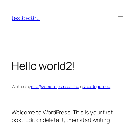
Ugrás
a
testbed.hu
tartalomhoz
Hello world2!
Written by
info@zamardipaintball.hu
in
Uncategorized
Welcome to WordPress. This is your first
post. Edit or delete it, then start writing!